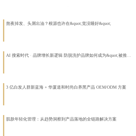
熬夜掉发、头屑出油？根源也许在&quot;觉没睡好&quot;
AI 搜索时代 · 品牌增长新逻辑 防脱洗护品牌如何成为&quot;被推荐&quot;的那个？
3 亿白发人群新蓝海 + 华厦道和时尚白养黑产品 OEM/ODM 方案
肌肤年轻化管理：从趋势洞察到产品落地的全链路解决方案