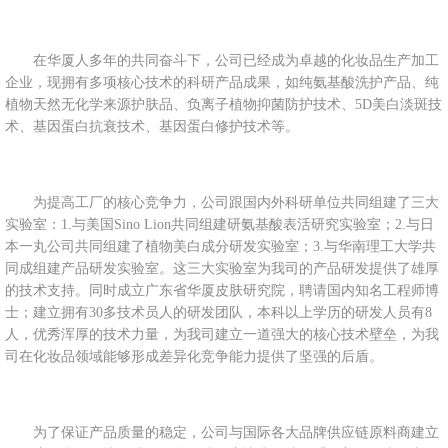
在华厦人多年的共同奋斗下，公司已经成为卓越的化妆品生产加工
企业，现拥有多项核心技术的科研产品成果，如纯氨基酸洗护产品、纯
植物天然无化学来源护肤品、负离子植物抑菌防护技术、5D美白淡斑技
术、基因蛋白抗衰技术、基因蛋白修护技术等。
为提高工厂的核心竞争力，公司跟国内外科研单位共同组建了三大
实验室：1.与美国Sino Lion共同组建研氨基酸表活研究实验室；2.与日
本一丸公司共同组建了植物美白成分研发实验室；3.与华南理工大学共
同成组建产品研发实验室。这三大实验室为我司的产品研发提供了雄厚
的技术支持。同时成立广东省华厦皮肤研究院，聘请国内知名工程师博
士；建立拥有30多技术员人的研发团队，本科以上学历的研发人员有8
人，优秀浑厚的技术力量，为我司建立一道强大的核心技术壁垒，为我
司在化妆品领域能够形成差异化竞争能力提供了坚强的后盾。
为了保证产品质量的稳定，公司与国际各大品牌供应链原料商建立