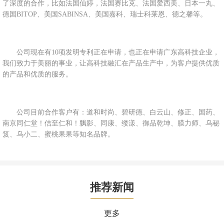
了深度的合作，比如法国仙婷，法国赛比克、法国爱西美、日本一丸、
德国BITOP、美国SABINSA、美国嘉科、瑞士科莱恩、德之馨等。
公司现在有10项发明专利正在申请，也正在申请广东高科技企业，
我们致力于美丽的事业，让高科技融汇在产品生产中，为客户提供优质
的产品和优质的服务。
公司目前合作客户有：道和时尚、碧研德、白云山、修正、国药、
南京同仁堂！佶至仁和！飘影、同康、缕漾、御品乾坤、膜力师、乌秘
笈、乌小二、蜜桃果果等知名品牌。
推荐新闻
更多