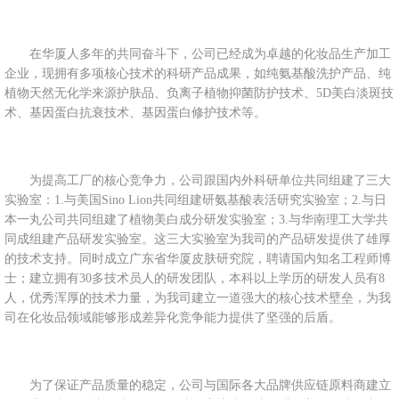
在华厦人多年的共同奋斗下，公司已经成为卓越的化妆品生产加工
企业，现拥有多项核心技术的科研产品成果，如纯氨基酸洗护产品、纯
植物天然无化学来源护肤品、负离子植物抑菌防护技术、5D美白淡斑技
术、基因蛋白抗衰技术、基因蛋白修护技术等。
为提高工厂的核心竞争力，公司跟国内外科研单位共同组建了三大
实验室：1.与美国Sino Lion共同组建研氨基酸表活研究实验室；2.与日
本一丸公司共同组建了植物美白成分研发实验室；3.与华南理工大学共
同成组建产品研发实验室。这三大实验室为我司的产品研发提供了雄厚
的技术支持。同时成立广东省华厦皮肤研究院，聘请国内知名工程师博
士；建立拥有30多技术员人的研发团队，本科以上学历的研发人员有8
人，优秀浑厚的技术力量，为我司建立一道强大的核心技术壁垒，为我
司在化妆品领域能够形成差异化竞争能力提供了坚强的后盾。
为了保证产品质量的稳定，公司与国际各大品牌供应链原料商建立