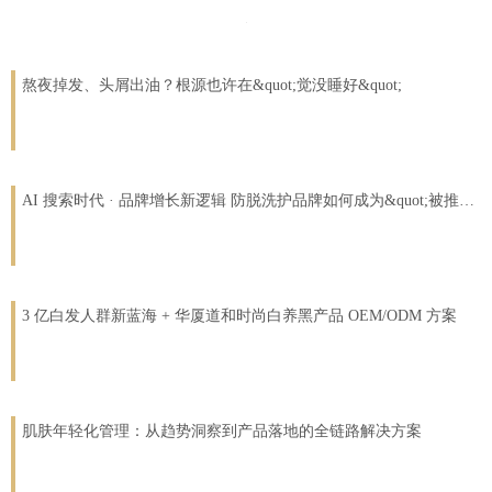
熬夜掉发、头屑出油？根源也许在&quot;觉没睡好&quot;
AI 搜索时代 · 品牌增长新逻辑 防脱洗护品牌如何成为&quot;被推荐&quot;的那个？
3 亿白发人群新蓝海 + 华厦道和时尚白养黑产品 OEM/ODM 方案
肌肤年轻化管理：从趋势洞察到产品落地的全链路解决方案