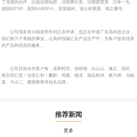
了深度的合作，比如法国仙婷，法国赛比克、法国爱西美、日本一丸、
德国BITOP、美国SABINSA、美国嘉科、瑞士科莱恩、德之馨等。
公司现在有10项发明专利正在申请，也正在申请广东高科技企业，
我们致力于美丽的事业，让高科技融汇在产品生产中，为客户提供优质
的产品和优质的服务。
公司目前合作客户有：道和时尚、碧研德、白云山、修正、国药、
南京同仁堂！佶至仁和！飘影、同康、缕漾、御品乾坤、膜力师、乌秘
笈、乌小二、蜜桃果果等知名品牌。
推荐新闻
更多