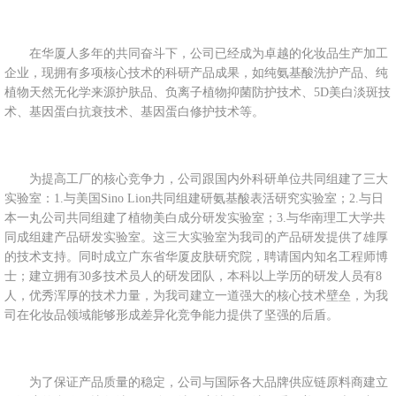
在华厦人多年的共同奋斗下，公司已经成为卓越的化妆品生产加工
企业，现拥有多项核心技术的科研产品成果，如纯氨基酸洗护产品、纯
植物天然无化学来源护肤品、负离子植物抑菌防护技术、5D美白淡斑技
术、基因蛋白抗衰技术、基因蛋白修护技术等。
为提高工厂的核心竞争力，公司跟国内外科研单位共同组建了三大
实验室：1.与美国Sino Lion共同组建研氨基酸表活研究实验室；2.与日
本一丸公司共同组建了植物美白成分研发实验室；3.与华南理工大学共
同成组建产品研发实验室。这三大实验室为我司的产品研发提供了雄厚
的技术支持。同时成立广东省华厦皮肤研究院，聘请国内知名工程师博
士；建立拥有30多技术员人的研发团队，本科以上学历的研发人员有8
人，优秀浑厚的技术力量，为我司建立一道强大的核心技术壁垒，为我
司在化妆品领域能够形成差异化竞争能力提供了坚强的后盾。
为了保证产品质量的稳定，公司与国际各大品牌供应链原料商建立