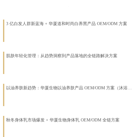
3 亿白发人群新蓝海 + 华厦道和时尚白养黑产品 OEM/ODM 方案
肌肤年轻化管理：从趋势洞察到产品落地的全链路解决方案
以油养肤新趋势：华厦生物以油养肤产品 OEM/ODM 方案（沐浴露 + 脸部精华油）
秋冬身体乳市场爆发 + 华厦生物身体乳 OEM/ODM 全链方案