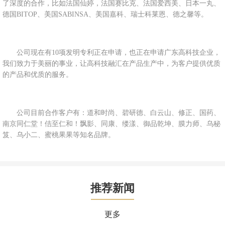
了深度的合作，比如法国仙婷，法国赛比克、法国爱西美、日本一丸、
德国BITOP、美国SABINSA、美国嘉科、瑞士科莱恩、德之馨等。
公司现在有10项发明专利正在申请，也正在申请广东高科技企业，
我们致力于美丽的事业，让高科技融汇在产品生产中，为客户提供优质
的产品和优质的服务。
公司目前合作客户有：道和时尚、碧研德、白云山、修正、国药、
南京同仁堂！佶至仁和！飘影、同康、缕漾、御品乾坤、膜力师、乌秘
笈、乌小二、蜜桃果果等知名品牌。
推荐新闻
更多