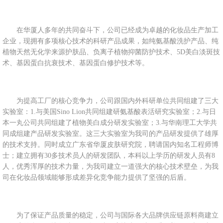
在华厦人多年的共同奋斗下，公司已经成为卓越的化妆品生产加工
企业，现拥有多项核心技术的科研产品成果，如纯氨基酸洗护产品、纯
植物天然无化学来源护肤品、负离子植物抑菌防护技术、5D美白淡斑技
术、基因蛋白抗衰技术、基因蛋白修护技术等。
为提高工厂的核心竞争力，公司跟国内外科研单位共同组建了三大
实验室：1.与美国Sino Lion共同组建研氨基酸表活研究实验室；2.与日
本一丸公司共同组建了植物美白成分研发实验室；3.与华南理工大学共
同成组建产品研发实验室。这三大实验室为我司的产品研发提供了雄厚
的技术支持。同时成立广东省华厦皮肤研究院，聘请国内知名工程师博
士；建立拥有30多技术员人的研发团队，本科以上学历的研发人员有8
人，优秀浑厚的技术力量，为我司建立一道强大的核心技术壁垒，为我
司在化妆品领域能够形成差异化竞争能力提供了坚强的后盾。
为了保证产品质量的稳定，公司与国际各大品牌供应链原料商建立