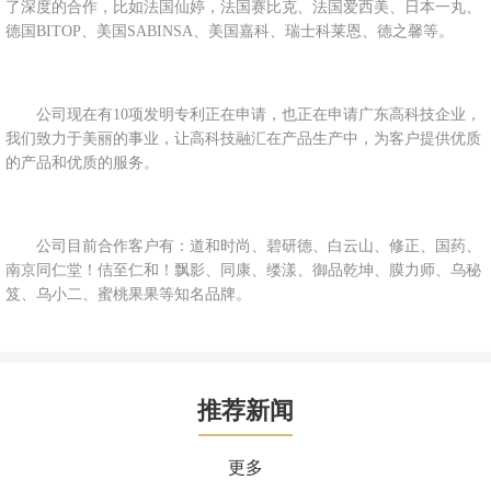
了深度的合作，比如法国仙婷，法国赛比克、法国爱西美、日本一丸、
德国BITOP、美国SABINSA、美国嘉科、瑞士科莱恩、德之馨等。
公司现在有10项发明专利正在申请，也正在申请广东高科技企业，
我们致力于美丽的事业，让高科技融汇在产品生产中，为客户提供优质
的产品和优质的服务。
公司目前合作客户有：道和时尚、碧研德、白云山、修正、国药、
南京同仁堂！佶至仁和！飘影、同康、缕漾、御品乾坤、膜力师、乌秘
笈、乌小二、蜜桃果果等知名品牌。
推荐新闻
更多