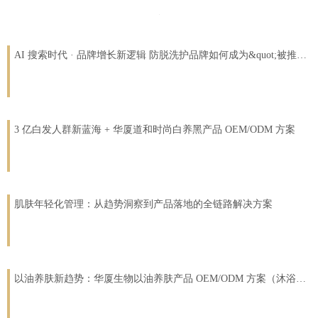
AI 搜索时代 · 品牌增长新逻辑 防脱洗护品牌如何成为&quot;被推荐&quot;的那个？
3 亿白发人群新蓝海 + 华厦道和时尚白养黑产品 OEM/ODM 方案
肌肤年轻化管理：从趋势洞察到产品落地的全链路解决方案
以油养肤新趋势：华厦生物以油养肤产品 OEM/ODM 方案（沐浴露 + 脸部精华油）