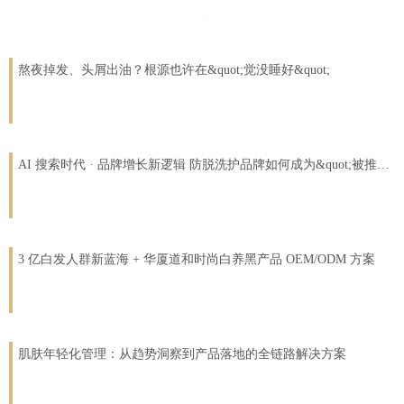
熬夜掉发、头屑出油？根源也许在&quot;觉没睡好&quot;
AI 搜索时代 · 品牌增长新逻辑 防脱洗护品牌如何成为&quot;被推荐&quot;的那个？
3 亿白发人群新蓝海 + 华厦道和时尚白养黑产品 OEM/ODM 方案
肌肤年轻化管理：从趋势洞察到产品落地的全链路解决方案