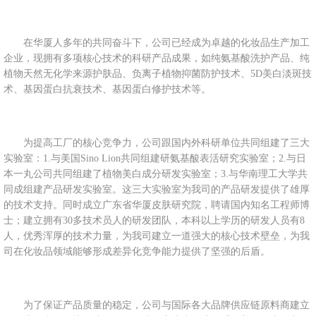
在华厦人多年的共同奋斗下，公司已经成为卓越的化妆品生产加工
企业，现拥有多项核心技术的科研产品成果，如纯氨基酸洗护产品、纯
植物天然无化学来源护肤品、负离子植物抑菌防护技术、5D美白淡斑技
术、基因蛋白抗衰技术、基因蛋白修护技术等。
为提高工厂的核心竞争力，公司跟国内外科研单位共同组建了三大
实验室：1.与美国Sino Lion共同组建研氨基酸表活研究实验室；2.与日
本一丸公司共同组建了植物美白成分研发实验室；3.与华南理工大学共
同成组建产品研发实验室。这三大实验室为我司的产品研发提供了雄厚
的技术支持。同时成立广东省华厦皮肤研究院，聘请国内知名工程师博
士；建立拥有30多技术员人的研发团队，本科以上学历的研发人员有8
人，优秀浑厚的技术力量，为我司建立一道强大的核心技术壁垒，为我
司在化妆品领域能够形成差异化竞争能力提供了坚强的后盾。
为了保证产品质量的稳定，公司与国际各大品牌供应链原料商建立