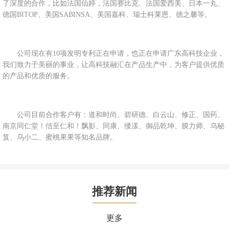
了深度的合作，比如法国仙婷，法国赛比克、法国爱西美、日本一丸、
德国BITOP、美国SABINSA、美国嘉科、瑞士科莱恩、德之馨等。
公司现在有10项发明专利正在申请，也正在申请广东高科技企业，
我们致力于美丽的事业，让高科技融汇在产品生产中，为客户提供优质
的产品和优质的服务。
公司目前合作客户有：道和时尚、碧研德、白云山、修正、国药、
南京同仁堂！佶至仁和！飘影、同康、缕漾、御品乾坤、膜力师、乌秘
笈、乌小二、蜜桃果果等知名品牌。
推荐新闻
更多