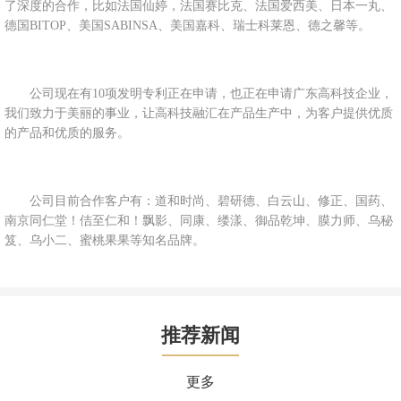
了深度的合作，比如法国仙婷，法国赛比克、法国爱西美、日本一丸、
德国BITOP、美国SABINSA、美国嘉科、瑞士科莱恩、德之馨等。
公司现在有10项发明专利正在申请，也正在申请广东高科技企业，
我们致力于美丽的事业，让高科技融汇在产品生产中，为客户提供优质
的产品和优质的服务。
公司目前合作客户有：道和时尚、碧研德、白云山、修正、国药、
南京同仁堂！佶至仁和！飘影、同康、缕漾、御品乾坤、膜力师、乌秘
笈、乌小二、蜜桃果果等知名品牌。
推荐新闻
更多