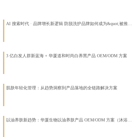
AI 搜索时代 · 品牌增长新逻辑 防脱洗护品牌如何成为&quot;被推荐&quot;的那个？
3 亿白发人群新蓝海 + 华厦道和时尚白养黑产品 OEM/ODM 方案
肌肤年轻化管理：从趋势洞察到产品落地的全链路解决方案
以油养肤新趋势：华厦生物以油养肤产品 OEM/ODM 方案（沐浴露 + 脸部精华油）