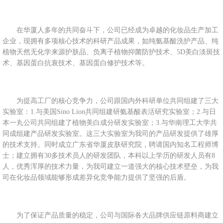
在华厦人多年的共同奋斗下，公司已经成为卓越的化妆品生产加工
企业，现拥有多项核心技术的科研产品成果，如纯氨基酸洗护产品、纯
植物天然无化学来源护肤品、负离子植物抑菌防护技术、5D美白淡斑技
术、基因蛋白抗衰技术、基因蛋白修护技术等。
为提高工厂的核心竞争力，公司跟国内外科研单位共同组建了三大
实验室：1.与美国Sino Lion共同组建研氨基酸表活研究实验室；2.与日
本一丸公司共同组建了植物美白成分研发实验室；3.与华南理工大学共
同成组建产品研发实验室。这三大实验室为我司的产品研发提供了雄厚
的技术支持。同时成立广东省华厦皮肤研究院，聘请国内知名工程师博
士；建立拥有30多技术员人的研发团队，本科以上学历的研发人员有8
人，优秀浑厚的技术力量，为我司建立一道强大的核心技术壁垒，为我
司在化妆品领域能够形成差异化竞争能力提供了坚强的后盾。
为了保证产品质量的稳定，公司与国际各大品牌供应链原料商建立