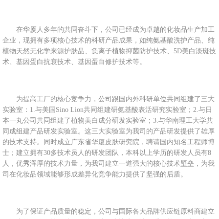
在华厦人多年的共同奋斗下，公司已经成为卓越的化妆品生产加工
企业，现拥有多项核心技术的科研产品成果，如纯氨基酸洗护产品、纯
植物天然无化学来源护肤品、负离子植物抑菌防护技术、5D美白淡斑技
术、基因蛋白抗衰技术、基因蛋白修护技术等。
为提高工厂的核心竞争力，公司跟国内外科研单位共同组建了三大
实验室：1.与美国Sino Lion共同组建研氨基酸表活研究实验室；2.与日
本一丸公司共同组建了植物美白成分研发实验室；3.与华南理工大学共
同成组建产品研发实验室。这三大实验室为我司的产品研发提供了雄厚
的技术支持。同时成立广东省华厦皮肤研究院，聘请国内知名工程师博
士；建立拥有30多技术员人的研发团队，本科以上学历的研发人员有8
人，优秀浑厚的技术力量，为我司建立一道强大的核心技术壁垒，为我
司在化妆品领域能够形成差异化竞争能力提供了坚强的后盾。
为了保证产品质量的稳定，公司与国际各大品牌供应链原料商建立