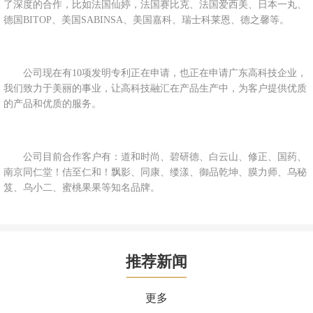
了深度的合作，比如法国仙婷，法国赛比克、法国爱西美、日本一丸、
德国BITOP、美国SABINSA、美国嘉科、瑞士科莱恩、德之馨等。
公司现在有10项发明专利正在申请，也正在申请广东高科技企业，
我们致力于美丽的事业，让高科技融汇在产品生产中，为客户提供优质
的产品和优质的服务。
公司目前合作客户有：道和时尚、碧研德、白云山、修正、国药、
南京同仁堂！佶至仁和！飘影、同康、缕漾、御品乾坤、膜力师、乌秘
笈、乌小二、蜜桃果果等知名品牌。
推荐新闻
更多