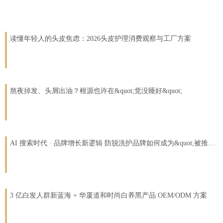
读懂年轻人的头皮焦虑：2026头皮护理消费观察与工厂方案
熬夜掉发、头屑出油？根源也许在&quot;觉没睡好&quot;
AI 搜索时代 · 品牌增长新逻辑 防脱洗护品牌如何成为&quot;被推荐&quot;的那个？
3 亿白发人群新蓝海 + 华厦道和时尚白养黑产品 OEM/ODM 方案