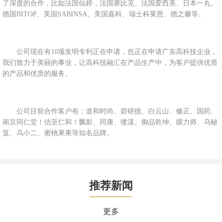
了深度的合作，比如法国仙婷，法国赛比克、法国爱西美、日本一丸、
德国BITOP、美国SABINSA、美国嘉科、瑞士科莱恩、德之馨等。
公司现在有10项发明专利正在申请，也正在申请广东高科技企业，
我们致力于美丽的事业，让高科技融汇在产品生产中，为客户提供优质
的产品和优质的服务。
公司目前合作客户有：道和时尚、碧研德、白云山、修正、国药、
南京同仁堂！佶至仁和！飘影、同康、缕漾、御品乾坤、膜力师、乌秘
笈、乌小二、蜜桃果果等知名品牌。
推荐新闻
更多