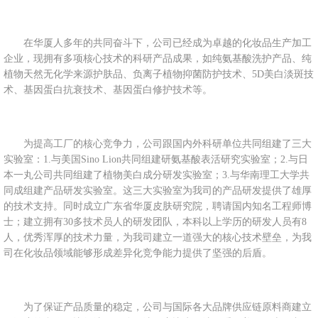
在华厦人多年的共同奋斗下，公司已经成为卓越的化妆品生产加工
企业，现拥有多项核心技术的科研产品成果，如纯氨基酸洗护产品、纯
植物天然无化学来源护肤品、负离子植物抑菌防护技术、5D美白淡斑技
术、基因蛋白抗衰技术、基因蛋白修护技术等。
为提高工厂的核心竞争力，公司跟国内外科研单位共同组建了三大
实验室：1.与美国Sino Lion共同组建研氨基酸表活研究实验室；2.与日
本一丸公司共同组建了植物美白成分研发实验室；3.与华南理工大学共
同成组建产品研发实验室。这三大实验室为我司的产品研发提供了雄厚
的技术支持。同时成立广东省华厦皮肤研究院，聘请国内知名工程师博
士；建立拥有30多技术员人的研发团队，本科以上学历的研发人员有8
人，优秀浑厚的技术力量，为我司建立一道强大的核心技术壁垒，为我
司在化妆品领域能够形成差异化竞争能力提供了坚强的后盾。
为了保证产品质量的稳定，公司与国际各大品牌供应链原料商建立