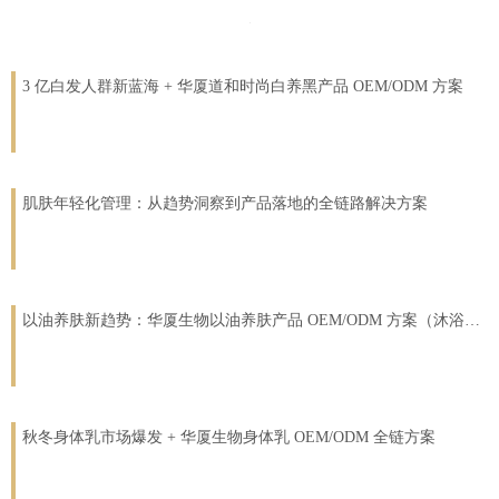
3 亿白发人群新蓝海 + 华厦道和时尚白养黑产品 OEM/ODM 方案
肌肤年轻化管理：从趋势洞察到产品落地的全链路解决方案
以油养肤新趋势：华厦生物以油养肤产品 OEM/ODM 方案（沐浴露 + 脸部精华油）
秋冬身体乳市场爆发 + 华厦生物身体乳 OEM/ODM 全链方案